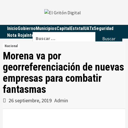
Skip
to
content
Inicio
Gobierno
Municipios
Capital
Estatal
UATx
Seguridad
Buscar:
Nota Roja
Internacional
Nacional
Educación
Política
Opinión
Nacional
Morena va por
georreferenciación de nuevas
empresas para combatir
fantasmas
26 septiembre, 2019
Admin