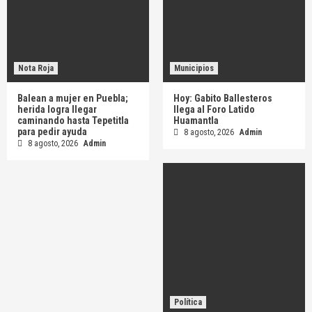
Nota Roja
Municipios
Balean a mujer en Puebla;
Hoy: Gabito Ballesteros
herida logra llegar
llega al Foro Latido
caminando hasta Tepetitla
Huamantla
para pedir ayuda
8 agosto, 2026
Admin
8 agosto, 2026
Admin
Política