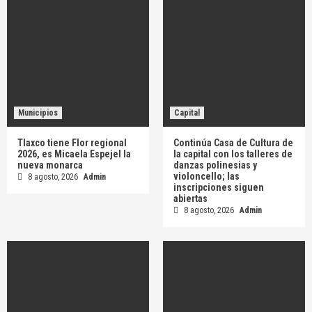
Municipios
Capital
Tlaxco tiene Flor regional
Continúa Casa de Cultura de
2026, es Micaela Espejel la
la capital con los talleres de
nueva monarca
danzas polinesias y
violoncello; las
8 agosto, 2026
Admin
inscripciones siguen
abiertas
8 agosto, 2026
Admin