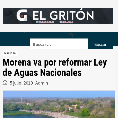
Skip
to
content
Primary
Buscar:
Menu
Nacional
Morena va por reformar Ley
de Aguas Nacionales
5 julio, 2019
Admin