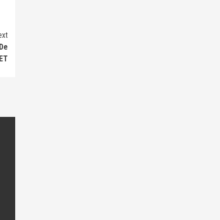
ext
 De
ET