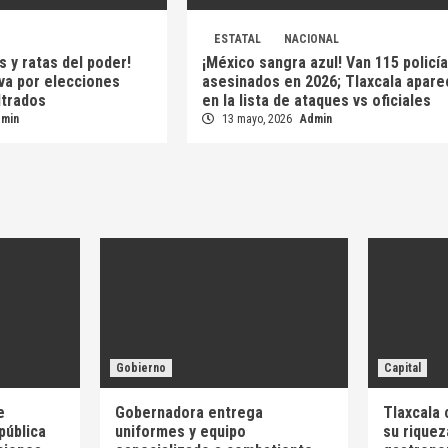
ESTATAL
NACIONAL
s y ratas del poder!
¡México sangra azul! Van 115 policí
 va por elecciones
asesinados en 2026; Tlaxcala apare
iltrados
en la lista de ataques vs oficiales
dmin
13 mayo, 2026
Admin
Gobierno
Capital
e
Gobernadora entrega
Tlaxcala 
pública
uniformes y equipo
su riquez