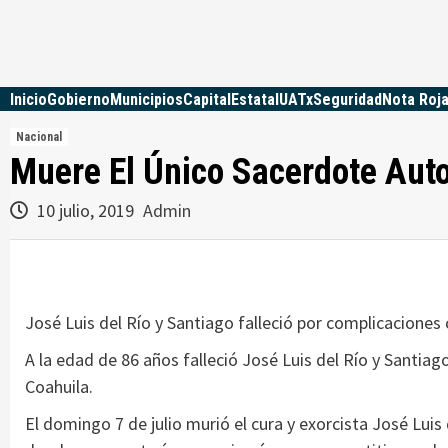
Skip
to
content
Inicio
Gobierno
Municipios
Capital
Estatal
UATx
Seguridad
Nota Roj
Nacional
Muere El Único Sacerdote Auto
10 julio, 2019
Admin
José Luis del Río y Santiago falleció por complicaciones 
A la edad de 86 años falleció José Luis del Río y Santia
Coahuila.
El domingo 7 de julio murió el cura y exorcista José Luis 