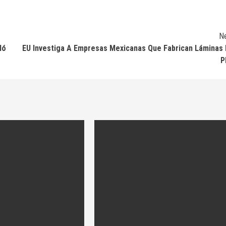
N
ló
EU Investiga A Empresas Mexicanas Que Fabrican Láminas
P