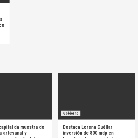
as
ce
Gobierno
capital da muestra de
Destaca Lorena Cuéllar
a artesanal y
inversión de 800 mdp en