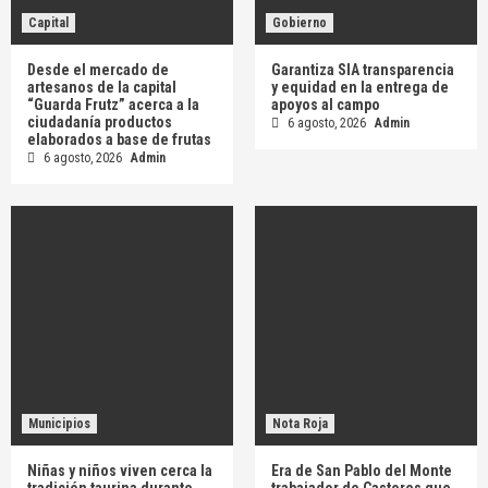
Capital
Gobierno
Desde el mercado de
Garantiza SIA transparencia
artesanos de la capital
y equidad en la entrega de
“Guarda Frutz” acerca a la
apoyos al campo
ciudadanía productos
6 agosto, 2026
Admin
elaborados a base de frutas
6 agosto, 2026
Admin
Municipios
Nota Roja
Niñas y niños viven cerca la
Era de San Pablo del Monte
tradición taurina durante
trabajador de Castores que