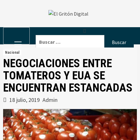
Skip
to
content
Primary
Buscar:
Menu
Nacional
NEGOCIACIONES ENTRE
TOMATEROS Y EUA SE
ENCUENTRAN ESTANCADAS
18 julio, 2019
Admin