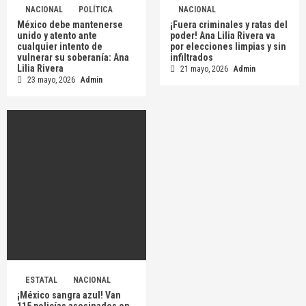
NACIONAL
POLÍTICA
NACIONAL
México debe mantenerse
¡Fuera criminales y ratas del
unido y atento ante
poder! Ana Lilia Rivera va
cualquier intento de
por elecciones limpias y sin
vulnerar su soberanía: Ana
infiltrados
Lilia Rivera
21 mayo, 2026
Admin
23 mayo, 2026
Admin
ESTATAL
NACIONAL
¡México sangra azul! Van
115 policías asesinados en