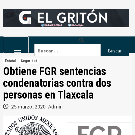
Skip
to
content
Primary
Buscar:
Menu
Estatal
Seguridad
Obtiene FGR sentencias
condenatorias contra dos
personas en Tlaxcala
25 marzo, 2020
Admin