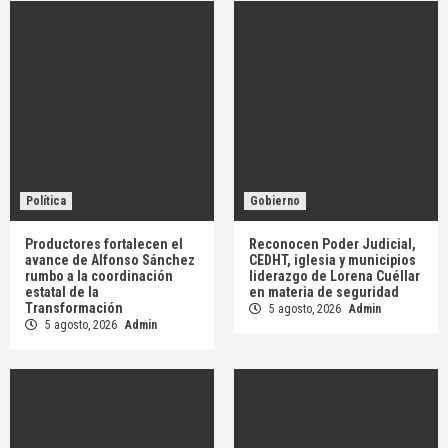
Política
Gobierno
Productores fortalecen el
Reconocen Poder Judicial,
avance de Alfonso Sánchez
CEDHT, iglesia y municipios
rumbo a la coordinación
liderazgo de Lorena Cuéllar
estatal de la
en materia de seguridad
Transformación
5 agosto, 2026
Admin
5 agosto, 2026
Admin