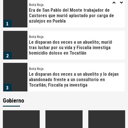
Nota Roja
Era de San Pablo del Monte trabajador de
Castores que murió aplastado por carga de
azulejos en Puebla
1
Nota Roja
Le disparan dos veces a un abuelito; murió
tras luchar por su vida y Fiscalía investiga
homicidio doloso en Tocatlán
2
Nota Roja
Le disparan dos veces a un abuelito y lo dejan
abandonado frente a un consultorio en
Tocatlán; Fiscalía ya investiga
3
Gobierno
Nota Roja
Mueren dos trabajadores tras derrumbe en
cantera clandestina de Yauhquemehcan;
investigan falta de permisos
4