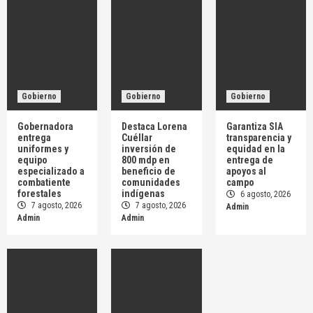
Nota Roja
Muere joven vendedor de tacos de canasta en
accidente sobre la Tlaxcala–Apizaco
5
Nota Roja
Gobierno
Gobierno
Gobierno
Era de San Pablo del Monte trabajador de
Castores que murió aplastado por carga de
Gobernadora
Destaca Lorena
Garantiza SIA
azulejos en Puebla
1
entrega
Cuéllar
transparencia y
uniformes y
inversión de
equidad en la
equipo
800 mdp en
entrega de
Nota Roja
especializado a
beneficio de
apoyos al
Le disparan dos veces a un abuelito; murió
combatiente
comunidades
campo
forestales
indígenas
tras luchar por su vida y Fiscalía investiga
6 agosto, 2026
7 agosto, 2026
7 agosto, 2026
homicidio doloso en Tocatlán
Admin
2
Admin
Admin
Nota Roja
Le disparan dos veces a un abuelito y lo dejan
abandonado frente a un consultorio en
Tocatlán; Fiscalía ya investiga
3