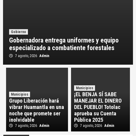
Gobierno
Gobernadora entrega uniformes y equipo
Nota Roja
Le disparan dos veces a un abuelito y lo dejan
especializado a combatiente forestales
abandonado frente a un consultorio en
Tocatlán; Fiscalía ya investiga
7 agosto, 2026
Admin
3
Nota Roja
Mueren dos trabajadores tras derrumbe en
cantera clandestina de Yauhquemehcan;
Municipios
investigan falta de permisos
4
¡EL BENJA SÍ SABE
Municipios
Grupo Liberación hará
MANEJAR EL DINERO
vibrar Huamantla en una
DEL PUEBLO! Totolac
Nota Roja
noche que promete ser
aprueba su Cuenta
Muere joven vendedor de tacos de canasta en
inolvidable
Pública 2025
accidente sobre la Tlaxcala–Apizaco
5
7 agosto, 2026
Admin
7 agosto, 2026
Admin