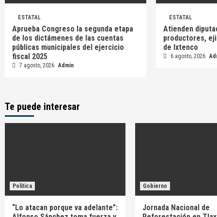
ESTATAL
ESTATAL
Aprueba Congreso la segunda etapa
Atienden diputa
de los dictámenes de las cuentas
productores, ej
públicas municipales del ejercicio
de Ixtenco
fiscal 2025
6 agosto, 2026
Ad
7 agosto, 2026
Admin
Te puede interesar
Política
Gobierno
“Lo atacan porque va adelante”:
Jornada Nacional de
Alfonso Sánchez toma fuerza y
Reforestación en Tlax