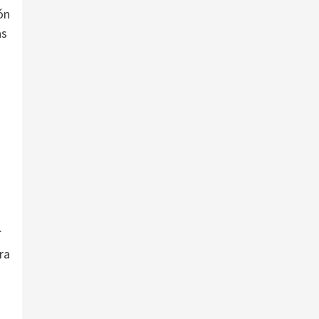
ón
as
a
.
ra