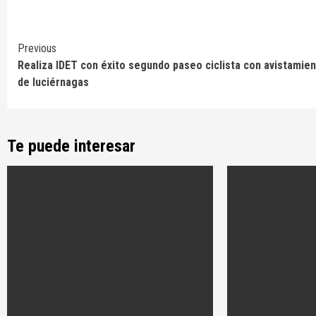
Continue
Previous
Realiza IDET con éxito segundo paseo ciclista con avistamie
Reading
de luciérnagas
Te puede interesar