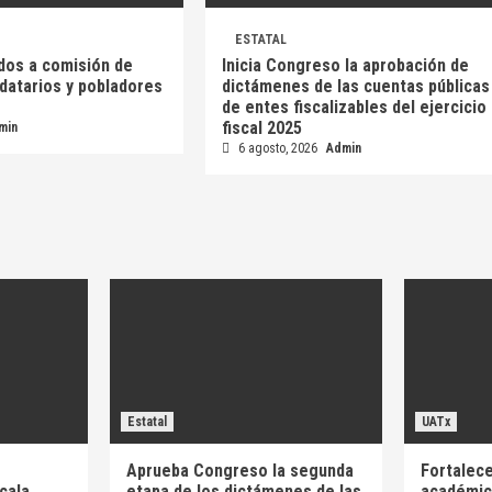
ESTATAL
dos a comisión de
Inicia Congreso la aprobación de
idatarios y pobladores
dictámenes de las cuentas públicas
de entes fiscalizables del ejercicio
fiscal 2025
min
6 agosto, 2026
Admin
Estatal
UATx
Aprueba Congreso la segunda
Fortalece
cala
etapa de los dictámenes de las
académica