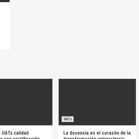
UATx
 UATx calidad
La docencia es el corazón de la
 con certificación
transformación universitaria: