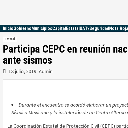
Skip
to
content
Inicio
Gobierno
Municipios
Capital
Estatal
UATx
Seguridad
Nota Roj
Estatal
Participa CEPC en reunión naci
ante sismos
18 julio, 2019
Admin
Durante el encuentro se acordó elaborar un proyect
Sísmica Mexicana y la instalación de un Centro Alterno
La Coordinación Estatal de Protección Civil (CEPC) part