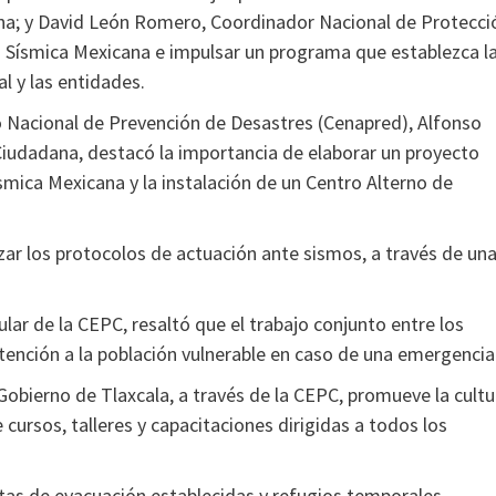
na; y David León Romero, Coordinador Nacional de Protecci
Red Sísmica Mexicana e impulsar un programa que establezca l
l y las entidades.
ro Nacional de Prevención de Desastres (Cenapred), Alfonso
iudadana, destacó la importancia de elaborar un proyecto
ísmica Mexicana y la instalación de un Centro Alterno de
ar los protocolos de actuación ante sismos, a través de un
ar de la CEPC, resaltó que el trabajo conjunto entre los
tención a la población vulnerable en caso de una emergencia
 Gobierno de Tlaxcala, a través de la CEPC, promueve la cultu
cursos, talleres y capacitaciones dirigidas a todos los
tas de evacuación establecidas y refugios temporales