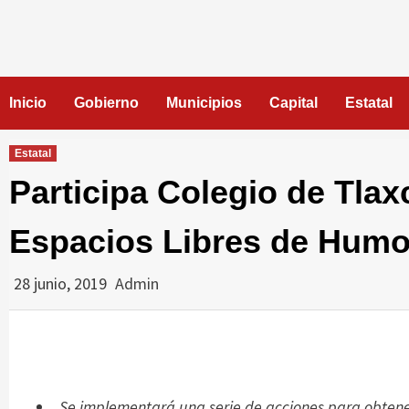
Skip
to
content
Inicio
Gobierno
Municipios
Capital
Estatal
Estatal
Participa Colegio de Tlax
Espacios Libres de Humo
28 junio, 2019
Admin
Se implementará una serie de acciones para obtener