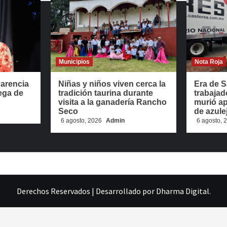
Municipios
Nota Roja
parencia
Niñas y niños viven cerca la
Era de S
ega de
tradición taurina durante
trabajad
visita a la ganadería Rancho
murió ap
Seco
de azule
6 agosto, 2026
Admin
6 agosto,
Derechos Reservados
|
Desarrollado por
Dharma Digital
.