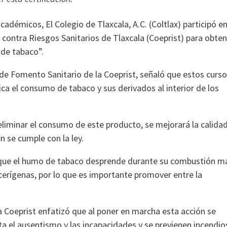
cadémicos, El Colegio de Tlaxcala, A.C. (Coltlax) participó e
n contra Riesgos Sanitarios de Tlaxcala (Coeprist) para obte
 de tabaco”.
 de Fomento Sanitario de la Coeprist, señaló que estos curs
ica el consumo de tabaco y sus derivados al interior de los
eliminar el consumo de este producto, se mejorará la calida
n se cumple con la ley.
ó que el humo de tabaco desprende durante su combustión m
cerígenas, por lo que es importante promover entre la
a Coeprist enfatizó que al poner en marcha esta acción se
a el ausentismo y las incapacidades y se previenen incendio