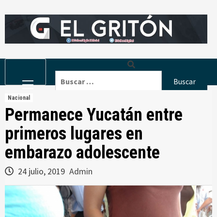
Skip
to
content
Primary
Buscar:
Menu
Nacional
Permanece Yucatán entre
primeros lugares en
embarazo adolescente
24 julio, 2019
Admin