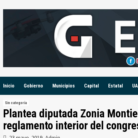
Skip
to
content
Inicio
Gobierno
Municipios
Capital
Estatal
UA
Sin categoría
Plantea diputada Zonia Montiel
reglamento interior del congre
23 mayo, 2019
Admin