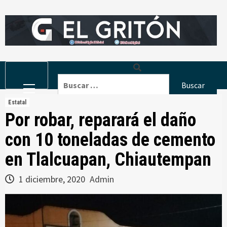
Skip
to
content
Primary
Buscar:
Menu
Estatal
Por robar, reparará el daño
con 10 toneladas de cemento
en Tlalcuapan, Chiautempan
1 diciembre, 2020
Admin