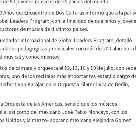
nto de 90 jóvenes músicos de 25 países del mundo.
0 Años del Encuentro de Dos Culturas informó que a la par s
Global Leaders Program, con la finalidad de que niños y jóven
ructores de música de distintos países.
fundador Internacional de Global Leaders Program, detalló
tividades pedagógicas y musicales con más de 200 alumnos 
ad musical y conocimientos.
s de cámara y orquesta el 12, 13, 18 y 19 de julio, con sed
horas, uno de los recitales más importantes estará a cargo de
Herbert Von Karajan en la Orquesta Filarmónica de Berlín,
la Orquesta de las Américas, señaló que los músicos
alla, así como del mexicano José Pablo Moncayo, con los
dos Unidos y la mezzo- soprano mexicana Alejandra Gómez