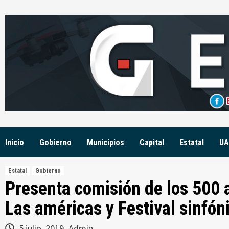
Skip
to
content
Inicio
Gobierno
Municipios
Capital
Estatal
UA
Estatal
Gobierno
Presenta comisión de los 500 
Las américas y Festival sinfón
5 julio, 2019
Admin