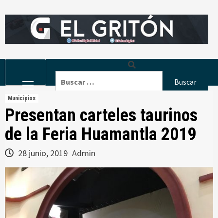
Skip
to
content
Primary
Buscar:
Menu
Municipios
Presentan carteles taurinos
de la Feria Huamantla 2019
28 junio, 2019
Admin