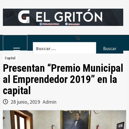
Skip
to
content
Primary
Buscar:
Menu
Capital
Presentan “Premio Municipal
al Emprendedor 2019” en la
capital
28 junio, 2019
Admin