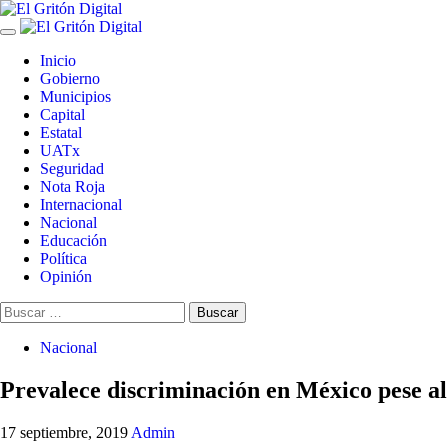
Skip
to
Primary
content
Menu
Inicio
Gobierno
Municipios
Capital
Estatal
UATx
Seguridad
Nota Roja
Internacional
Nacional
Educación
Política
Opinión
Buscar:
Nacional
Prevalece discriminación en México pese a
17 septiembre, 2019
Admin