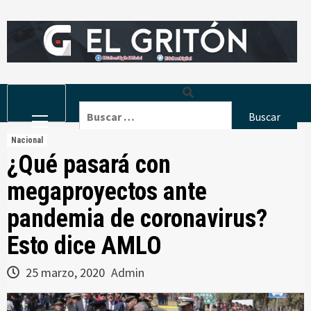
Skip
to
content
Primary
Buscar:
Menu
Nacional
¿Qué pasará con
megaproyectos ante
pandemia de coronavirus?
Esto dice AMLO
25 marzo, 2020
Admin