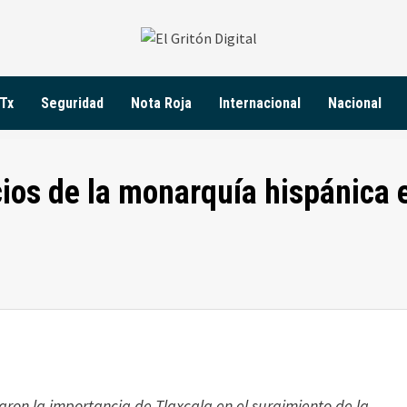
Tx
Seguridad
Nota Roja
Internacional
Nacional
cios de la monarquía hispánica 
taron la importancia de Tlaxcala en el surgimiento de la