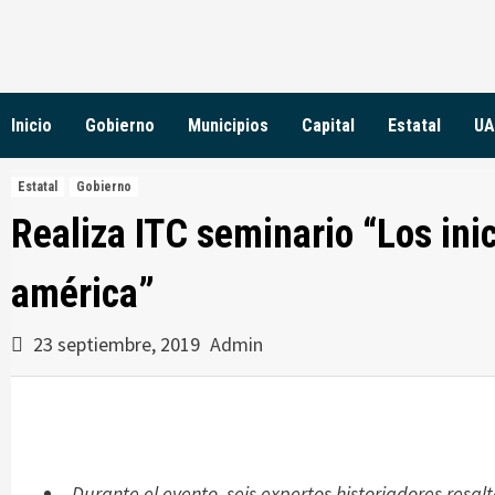
Skip
to
content
Inicio
Gobierno
Municipios
Capital
Estatal
UA
Estatal
Gobierno
Realiza ITC seminario “Los ini
américa”
23 septiembre, 2019
Admin
Durante el evento, seis expertos historiadores resal