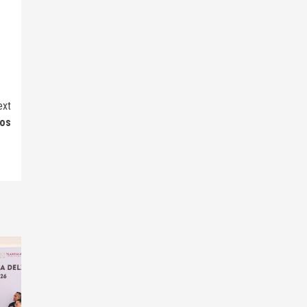
ext
cos