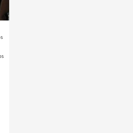
os
os