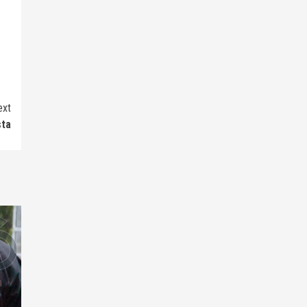
ext
sta