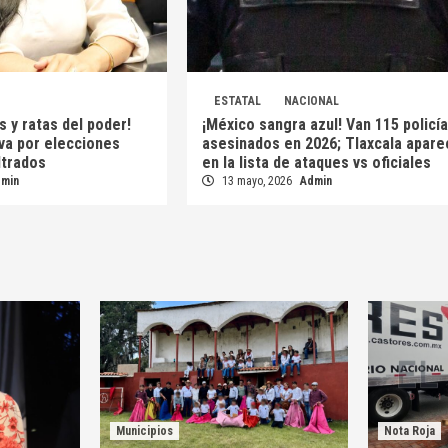
ESTATAL
NACIONAL
s y ratas del poder!
¡México sangra azul! Van 115 policí
 va por elecciones
asesinados en 2026; Tlaxcala apare
iltrados
en la lista de ataques vs oficiales
dmin
13 mayo, 2026
Admin
Municipios
Nota Roja