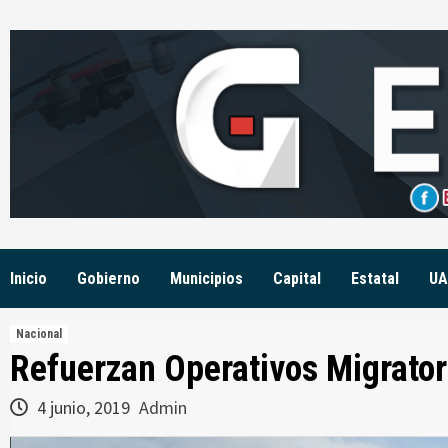
Skip
to
content
Inicio
Gobierno
Municipios
Capital
Estatal
UA
Nacional
Refuerzan Operativos Migrator
4 junio, 2019
Admin