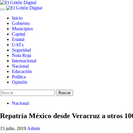
Skip
to
Primary
content
Menu
Inicio
Gobierno
Municipios
Capital
Estatal
UATx
Seguridad
Nota Roja
Internacional
Nacional
Educación
Política
Opinión
Buscar:
Nacional
Repatría México desde Veracruz a otros 1
15 julio, 2019
Admin