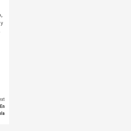
o,
 y
.
ext
 En
bla