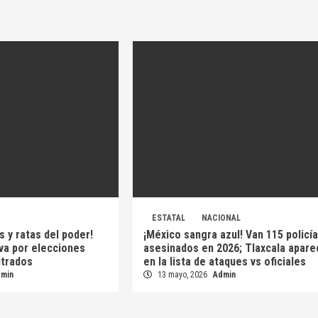
ESTATAL
NACIONAL
s y ratas del poder!
¡México sangra azul! Van 115 policí
 va por elecciones
asesinados en 2026; Tlaxcala apare
iltrados
en la lista de ataques vs oficiales
dmin
13 mayo, 2026
Admin