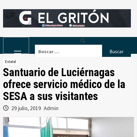
Skip
to
content
Primary
Buscar:
Menu
Estatal
Santuario de Luciérnagas
ofrece servicio médico de la
SESA a sus visitantes
29 julio, 2019
Admin