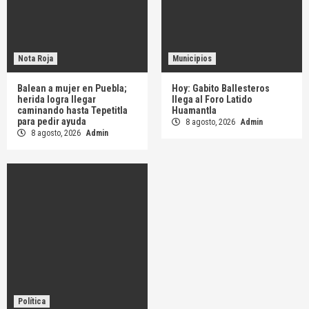
Nota Roja
Municipios
Balean a mujer en Puebla;
Hoy: Gabito Ballesteros
herida logra llegar
llega al Foro Latido
caminando hasta Tepetitla
Huamantla
para pedir ayuda
8 agosto, 2026
Admin
8 agosto, 2026
Admin
Política