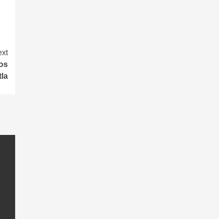
xt
os
tla