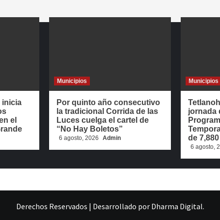
Municipios
Municipios
inicia
Por quinto año consecutivo
Tetlano
os
la tradicional Corrida de las
jornada 
en el
Luces cuelga el cartel de
Program
 Grande
“No Hay Boletos”
Temporal
de 7,880
6 agosto, 2026
Admin
6 agosto,
Derechos Reservados
|
Desarrollado por
Dharma Digital
.