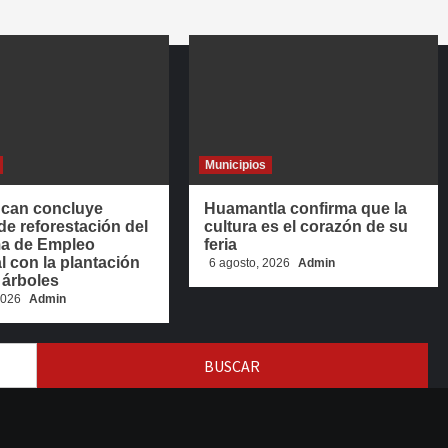
Municipios
hcan concluye
Huamantla confirma que la
de reforestación del
cultura es el corazón de su
a de Empleo
feria
 con la plantación
6 agosto, 2026
Admin
 árboles
 2026
Admin