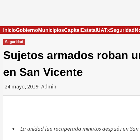
Skip
to
content
Inicio
Gobierno
Municipios
Capital
Estatal
UATx
Seguridad
No
Seguridad
Sujetos armados roban un
en San Vicente
24 mayo, 2019
Admin
La unidad fue recuperada minutos después en San