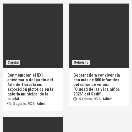
Capital
Gobierno
Conmemoran el XXI
Gobernadora convivencia
aniversario del jardín del
con más de 500 infantiles
Arte de Tlaxcala con
del curso de verano
exposición pictórica en la
“Ciudad de las y los niños
galería municipal de la
2026” del Sedif
capital
5 agosto, 2026
Admin
5 agosto, 2026
Admin