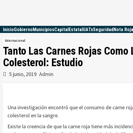
Skip
to
content
Inicio
Gobierno
Municipios
Capital
Estatal
UATx
Seguridad
Nota Roj
Internacional
Tanto Las Carnes Rojas Como 
Colesterol: Estudio
5 junio, 2019
Admin
Una investigación encontró que el consumo de carne roja 
colesterol en la sangre.
Existe la creencia de que la carne roja tiene más incidenc