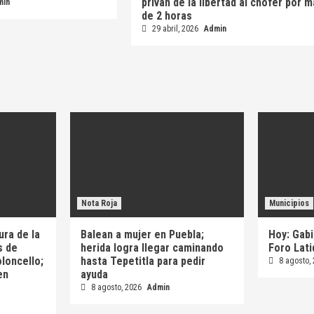
privan de la libertad al chofer por 
min
de 2 horas
29 abril, 2026
Admin
Nota Roja
Municipios
ura de la
Balean a mujer en Puebla;
Hoy: Gabi
s de
herida logra llegar caminando
Foro Lat
oloncello;
hasta Tepetitla para pedir
8 agosto,
en
ayuda
8 agosto, 2026
Admin