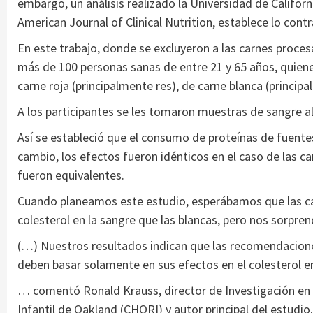
embargo, un análisis realizado la Universidad de Californi
American Journal of Clinical Nutrition, establece lo contr
En este trabajo, donde se excluyeron a las carnes proces
más de 100 personas sanas de entre 21 y 65 años, quiene
carne roja (principalmente res), de carne blanca (principa
A los participantes se les tomaron muestras de sangre al 
Así se estableció que el consumo de proteínas de fuentes
cambio, los efectos fueron idénticos en el caso de las ca
fueron equivalentes.
Cuando planeamos este estudio, esperábamos que las car
colesterol en la sangre que las blancas, pero nos sorpren
(…) Nuestros resultados indican que las recomendaciones 
deben basar solamente en sus efectos en el colesterol e
… comentó Ronald Krauss, director de Investigación en Ar
Infantil de Oakland (CHORI) y autor principal del estudio.