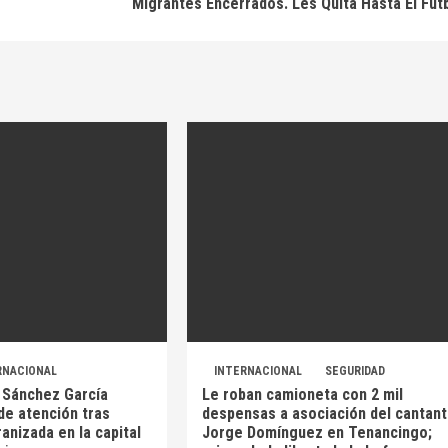
Migrantes Encerrados. Les Quita Hasta El Fút
RNACIONAL
INTERNACIONAL
SEGURIDAD
 Sánchez García
Le roban camioneta con 2 mil
de atención tras
despensas a asociación del cantan
ranizada en la capital
Jorge Domínguez en Tenancingo;