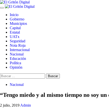
Skip
to
Primary
content
Menu
Inicio
Gobierno
Municipios
Capital
Estatal
UATx
Seguridad
Nota Roja
Internacional
Nacional
Educación
Política
Opinión
Buscar:
Nacional
“Tengo miedo y al mismo tiempo no soy un 
2 julio, 2019
Admin