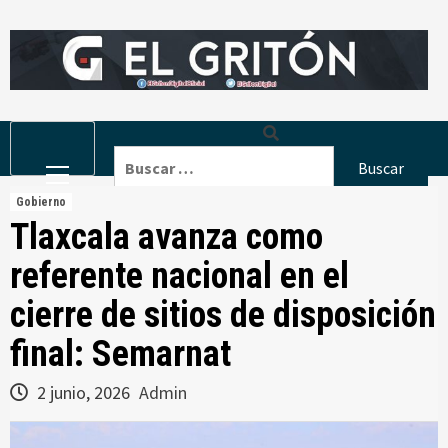
Skip
to
content
Primary
Buscar:
Menu
Gobierno
Tlaxcala avanza como
referente nacional en el
cierre de sitios de disposición
final: Semarnat
2 junio, 2026
Admin