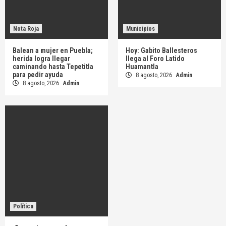
Nota Roja
Municipios
Balean a mujer en Puebla;
Hoy: Gabito Ballesteros
herida logra llegar
llega al Foro Latido
caminando hasta Tepetitla
Huamantla
para pedir ayuda
8 agosto, 2026
Admin
8 agosto, 2026
Admin
Política