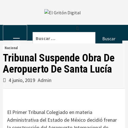
Skip
to
content
Primary
Buscar:
Menu
Nacional
Tribunal Suspende Obra De
Aeropuerto De Santa Lucía
4 junio, 2019
Admin
El Primer Tribunal Colegiado en materia
Administrativa del Estado de México decidió frenar
la construcción del Aeropuerto Internacional de