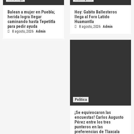
Balean a mujer en Puebla;
Hoy: Gabito Ballesteros
herida logra llegar
llega al Foro Latido
caminando hasta Tepetitla
Huamantla
para pedir ayuda
8 agosto, 2026
Admin
8 agosto, 2026
Admin
Política
¡Se equivocaron las
encuestas! Carlos Augusto
Pérez entre los tres
punteros en las
preferencias de Tlaxcala