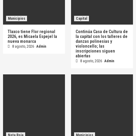
Municipios
Capital
Tlaxco tiene Flor regional
Continúa Casa de Cultura de
2026, es Micaela Espejel la
la capital con los talleres de
nueva monarca
danzas polinesias y
violoncello; las
8 agosto, 2026
Admin
inscripciones siguen
abiertas
8 agosto, 2026
Admin
Nota Roja
Municipios