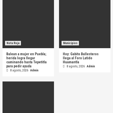
Nota Roja
Municipios
Balean a mujer en Puebla;
Hoy: Gabito Ballesteros
herida logra llegar
llega al Foro Latido
caminando hasta Tepetitla
Huamantla
para pedir ayuda
8 agosto, 2026
Admin
8 agosto, 2026
Admin