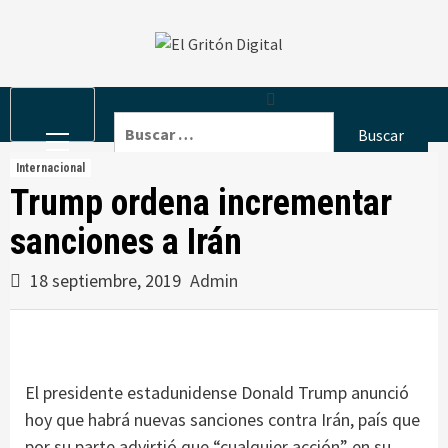
Skip
to
content
Primary
Buscar:
Menu
Internacional
Trump ordena incrementar
sanciones a Irán
18 septiembre, 2019
Admin
El presidente estadunidense Donald Trump anunció
hoy que habrá nuevas sanciones contra Irán, país que
por su parte advirtió que “cualquier acción” en su