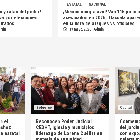
ESTATAL
NACIONAL
s y ratas del poder!
¡México sangra azul! Van 115 policí
 va por elecciones
asesinados en 2026; Tlaxcala apare
iltrados
en la lista de ataques vs oficiales
dmin
13 mayo, 2026
Admin
Gobierno
Capital
n el
Reconocen Poder Judicial,
Conmemor
nchez
CEDHT, iglesia y municipios
del jardí
n estatal
liderazgo de Lorena Cuéllar en
con expos
materia de seguridad
galería m