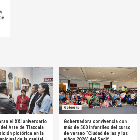
as
ce
Gobierno
an el XXI aniversario
Gobernadora convivencia con
n del Arte de Tlaxcala
más de 500 infantiles del curso
ición pictórica en la
de verano “Ciudad de las y los
unicipal de la capital
niños 2026” del Sedif