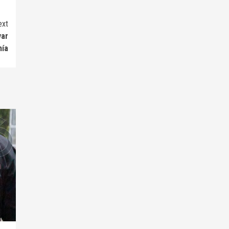
ext
var
ía