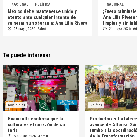
NACIONAL
POLÍTICA
NACIONAL
México debe mantenerse unido y
¡Fuera criminale
atento ante cualquier intento de
Ana Lilia Rivera
vulnerar su soberanía: Ana Lilia Rivera
limpias y sin inf
23 mayo, 2026
Admin
21 mayo, 2026
A
Te puede interesar
Municipios
Política
Huamantla confirma que la
Productores fortalece
cultura es el corazón de su
avance de Alfonso Sá
feria
rumbo a la coordinació
de la Transformación
6 agosto, 2026
Admin