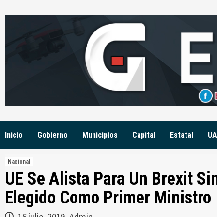
Skip
to
content
Inicio
Gobierno
Municipios
Capital
Estatal
UA
Nacional
UE Se Alista Para Un Brexit Si
Elegido Como Primer Ministro
16 julio, 2019
Admin