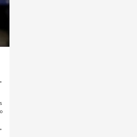
”
s
do
”