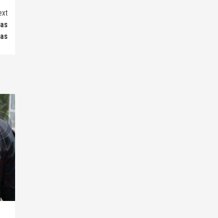
ext
ras
as