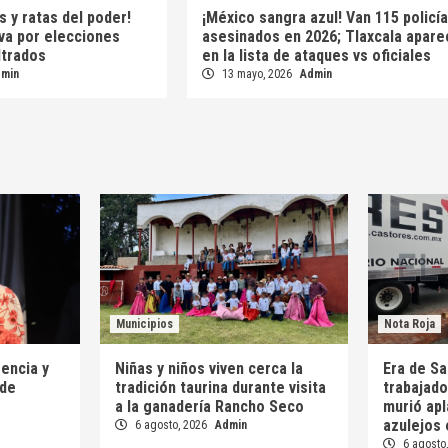
s y ratas del poder!
¡México sangra azul! Van 115 policí
 va por elecciones
asesinados en 2026; Tlaxcala apare
iltrados
en la lista de ataques vs oficiales
dmin
13 mayo, 2026
Admin
Municipios
Nota Roja
encia y
Niñas y niños viven cerca la
Era de S
 de
tradición taurina durante visita
trabajad
a la ganadería Rancho Seco
murió apl
azulejos 
6 agosto, 2026
Admin
6 agosto