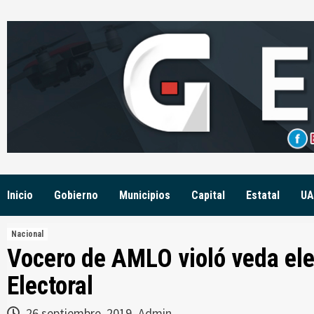
Skip
to
content
Inicio
Gobierno
Municipios
Capital
Estatal
UA
Nacional
Vocero de AMLO violó veda elec
Electoral
26 septiembre, 2019
Admin