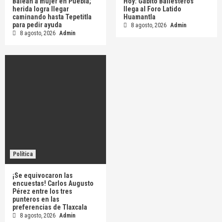
Balean a mujer en Puebla;
Hoy: Gabito Ballesteros
herida logra llegar
llega al Foro Latido
caminando hasta Tepetitla
Huamantla
para pedir ayuda
8 agosto, 2026
Admin
8 agosto, 2026
Admin
Política
¡Se equivocaron las
encuestas! Carlos Augusto
Pérez entre los tres
punteros en las
preferencias de Tlaxcala
8 agosto, 2026
Admin