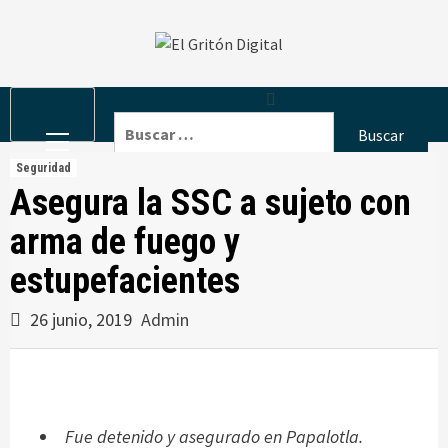
Skip
to
content
Primary
Buscar:
Menu
Seguridad
Asegura la SSC a sujeto con
arma de fuego y
estupefacientes
26 junio, 2019
Admin
Fue detenido y asegurado en Papalotla.