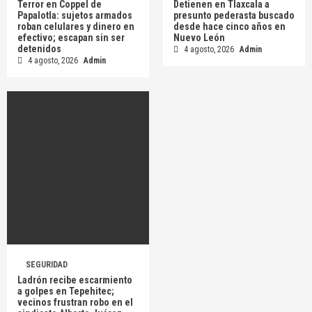
Terror en Coppel de
Detienen en Tlaxcala a
Papalotla: sujetos armados
presunto pederasta buscado
roban celulares y dinero en
desde hace cinco años en
efectivo; escapan sin ser
Nuevo León
detenidos
4 agosto, 2026
Admin
4 agosto, 2026
Admin
SEGURIDAD
Ladrón recibe escarmiento
a golpes en Tepehitec;
vecinos frustran robo en el