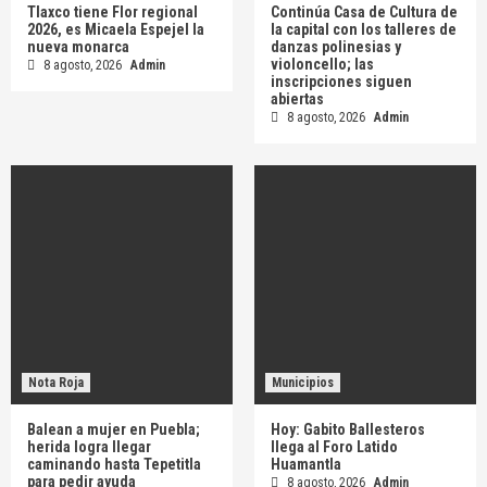
Tlaxco tiene Flor regional
Continúa Casa de Cultura de
2026, es Micaela Espejel la
la capital con los talleres de
nueva monarca
danzas polinesias y
violoncello; las
8 agosto, 2026
Admin
inscripciones siguen
abiertas
8 agosto, 2026
Admin
Nota Roja
Municipios
Balean a mujer en Puebla;
Hoy: Gabito Ballesteros
herida logra llegar
llega al Foro Latido
caminando hasta Tepetitla
Huamantla
para pedir ayuda
8 agosto, 2026
Admin