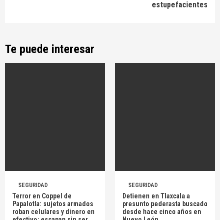
estupefacientes
Te puede interesar
SEGURIDAD
SEGURIDAD
Terror en Coppel de
Detienen en Tlaxcala a
Papalotla: sujetos armados
presunto pederasta buscado
roban celulares y dinero en
desde hace cinco años en
efectivo; escapan sin ser
Nuevo León