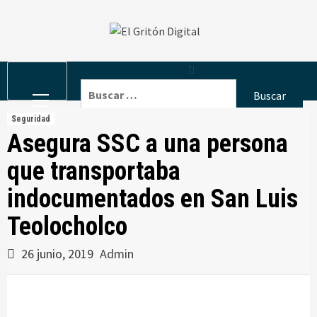
Skip
to
content
Primary
Buscar:
Menu
Seguridad
Asegura SSC a una persona
que transportaba
indocumentados en San Luis
Teolocholco
26 junio, 2019
Admin