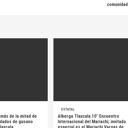
comunidad
ESTATAL
 más de la mitad de
Alberga Tlaxcala 10° Encuentro
ulados de gusano
Internacional del Mariachi; invitado
laxcala
especial es el Mariachi Vargas de