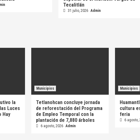
Tecalitlán
min
31 julio, 2026
Admin
Municipios
Municipios
utivo la
Tetlanohcan concluye jornada
Huamantl
 las Luces
de reforestación del Programa
cultura e
o Hay
de Empleo Temporal con la
feria
plantación de 7,880 árboles
6 agosto,
6 agosto, 2026
Admin