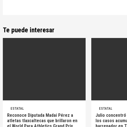
Reading
Te puede interesar
ESTATAL
ESTATAL
Reconoce Diputada Madai Pérez a
Julio concentró
atletas tlaxcaltecas que brillaron en
los casos acum
el World Para Athletics Grand Prix
barrenador en T