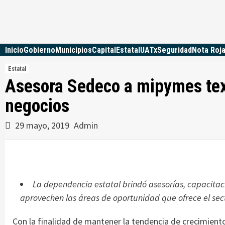
Skip
to
content
Inicio
Gobierno
Municipios
Capital
Estatal
UATx
Seguridad
Nota Roj
Estatal
Asesora Sedeco a mipymes text
negocios
29 mayo, 2019
Admin
La dependencia estatal brindó asesorías, capacitac
aprovechen las áreas de oportunidad que ofrece el sec
Con la finalidad de mantener la tendencia de crecimiento