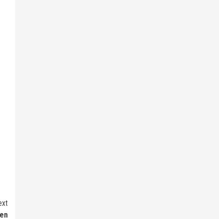
ext
 en