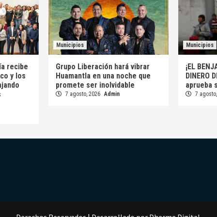
Municipios
Municipios
a recibe
Grupo Liberación hará vibrar
¡EL BENJ
co y los
Huamantla en una noche que
DINERO D
ajando
promete ser inolvidable
aprueba 
s
7 agosto, 2026
Admin
7 agosto