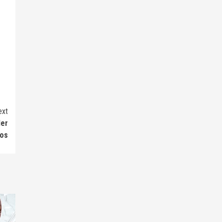
ext
der
dos