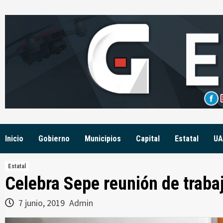
Skip
to
content
Inicio
Gobierno
Municipios
Capital
Estatal
UA
Estatal
Celebra Sepe reunión de traba
7 junio, 2019
Admin