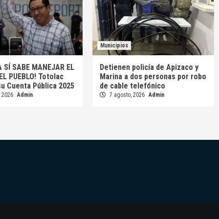
Municipios
A SÍ SABE MANEJAR EL
Detienen policía de Apizaco y
EL PUEBLO! Totolac
Marina a dos personas por robo
su Cuenta Pública 2025
de cable telefónico
, 2026
Admin
7 agosto, 2026
Admin