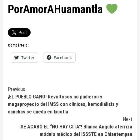
PorAmorAHuamantla
Compártelo:
Twitter
Facebook
Continue
Previous
¡EL PUEBLO GANÓ! Revoltosos no pudieron y
Reading
megaproyecto del IMSS con clínicas, hemodiálisis y
canchas se queda en Ixcotla
Next
¡SE ACABÓ EL “NO HAY CITA”! Blanca Angulo aterriza
módulo médico del ISSSTE en Chiautempan