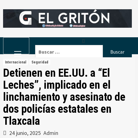
Skip
to
content
Primary
Buscar:
Menu
Internacional
Seguridad
Detienen en EE.UU. a “El
Leches”, implicado en el
linchamiento y asesinato de
dos policías estatales en
Tlaxcala
24 junio, 2025
Admin