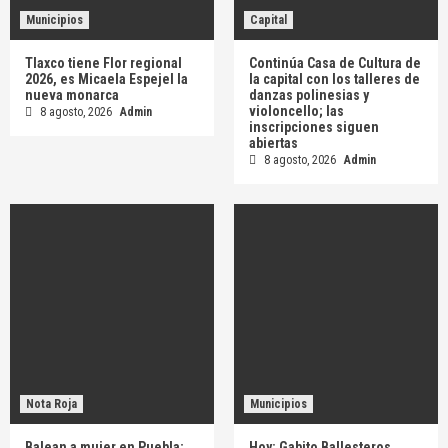
Municipios
Capital
Tlaxco tiene Flor regional
Continúa Casa de Cultura de
2026, es Micaela Espejel la
la capital con los talleres de
nueva monarca
danzas polinesias y
violoncello; las
8 agosto, 2026
Admin
inscripciones siguen
abiertas
8 agosto, 2026
Admin
Nota Roja
Municipios
Balean a mujer en Puebla;
Hoy: Gabito Ballesteros