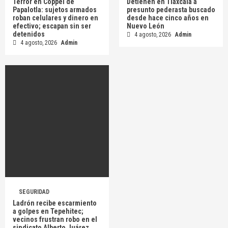
Terror en Coppel de
Detienen en Tlaxcala a
Papalotla: sujetos armados
presunto pederasta buscado
roban celulares y dinero en
desde hace cinco años en
efectivo; escapan sin ser
Nuevo León
detenidos
4 agosto, 2026
Admin
4 agosto, 2026
Admin
SEGURIDAD
Ladrón recibe escarmiento
a golpes en Tepehitec;
vecinos frustran robo en el
sindicato Alberto Juárez