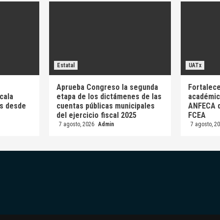
Estatal
UATx
Aprueba Congreso la segunda
Fortalece
cala
etapa de los dictámenes de las
académica
as desde
cuentas públicas municipales
ANFECA d
del ejercicio fiscal 2025
FCEA
7 agosto, 2026
Admin
7 agosto, 2