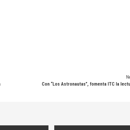
N
a
Con “Los Astronautas”, fomenta ITC la lect