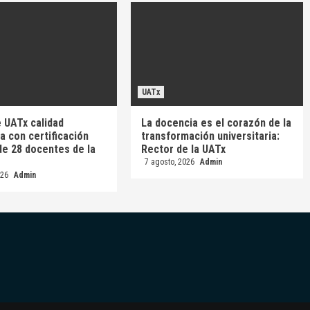
UATx
 UATx calidad
La docencia es el corazón de la
 con certificación
transformación universitaria:
e 28 docentes de la
Rector de la UATx
7 agosto, 2026
Admin
026
Admin