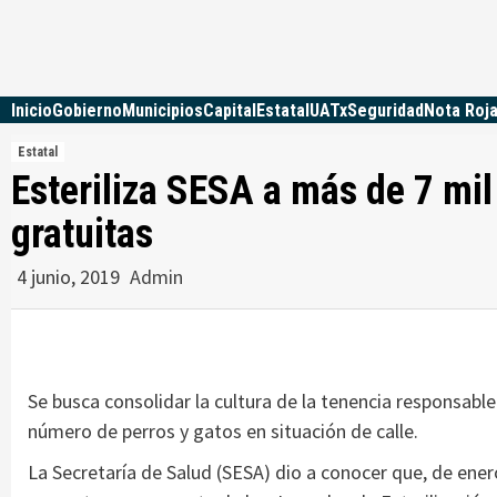
Skip
to
content
Inicio
Gobierno
Municipios
Capital
Estatal
UATx
Seguridad
Nota Roj
Estatal
Esteriliza SESA a más de 7 mi
gratuitas
4 junio, 2019
Admin
Se busca consolidar la cultura de la tenencia responsabl
número de perros y gatos en situación de calle.
La Secretaría de Salud (SESA) dio a conocer que, de enero