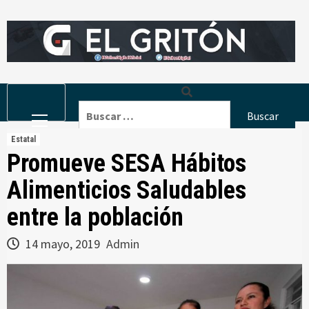
Skip
to
content
Primary
Buscar:
Menu
Estatal
Promueve SESA Hábitos
Alimenticios Saludables
entre la población
14 mayo, 2019
Admin