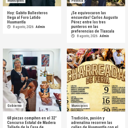
Municipios
Política
Hoy: Gabito Ballesteros
¡Se equivocaron las
llega al Foro Latido
encuestas! Carlos Augusto
Huamantla
Pérez entre los tres
punteros en las
8 agosto, 2026
Admin
preferencias de Tlaxcala
8 agosto, 2026
Admin
Gobierno
Municipios
68 piezas compiten en el 32°
Tradición, pasión y
Concurso Estatal de Madera
adrenalina recorren las
Tallada de la Casa de
calles de Huamantla con el