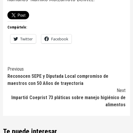
Compártelo:
Twitter
Facebook
Continue
Previous
Reconocen SEPE y Diputada Local compromiso de
Reading
maestros con 50 Años de trayectoria
Next
Impartió Coeprist 73 pláticas sobre manejo higiénico de
alimentos
Te puede interesar