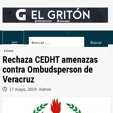
Skip
to
content
Primary
Buscar:
Menu
Estatal
Rechaza CEDHT amenazas
contra Ombudsperson de
Veracruz
17 mayo, 2019
Admin