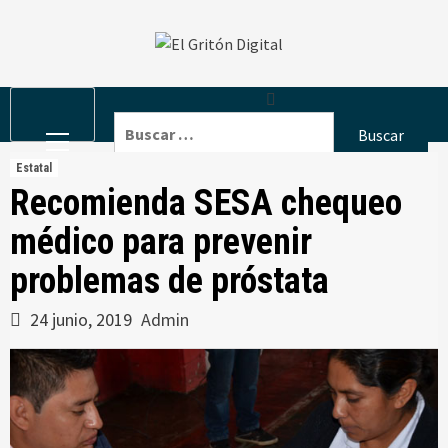
Skip
to
content
Primary
Buscar:
Menu
Estatal
Recomienda SESA chequeo
médico para prevenir
problemas de próstata
24 junio, 2019
Admin